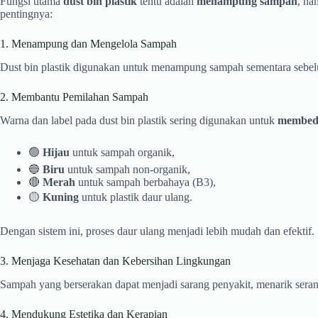
Fungsi utama
dust bin plastik
tentu adalah
menampung sampah
, na
pentingnya:
1. Menampung dan Mengelola Sampah
Dust bin plastik digunakan untuk menampung sampah sementara sebelu
2. Membantu Pemilahan Sampah
Warna dan label pada dust bin plastik sering digunakan untuk
membeda
🟢
Hijau
untuk sampah organik,
🔵
Biru
untuk sampah non-organik,
🔴
Merah
untuk sampah berbahaya (B3),
🟡
Kuning
untuk plastik daur ulang.
Dengan sistem ini, proses daur ulang menjadi lebih mudah dan efektif.
3. Menjaga Kesehatan dan Kebersihan Lingkungan
Sampah yang berserakan dapat menjadi sarang penyakit, menarik serang
4. Mendukung Estetika dan Kerapian