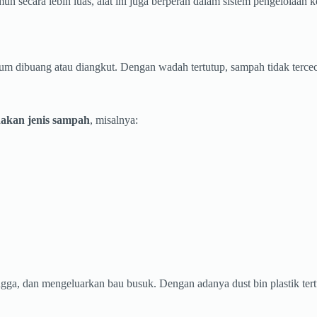
mun secara lebih luas, alat ini juga berperan dalam sistem pengelolaan 
m dibuang atau diangkut. Dengan wadah tertutup, sampah tidak tercec
kan jenis sampah
, misalnya:
ga, dan mengeluarkan bau busuk. Dengan adanya dust bin plastik tertut