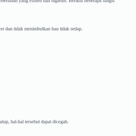
kebersihan yang efisien dan higienis. Berikut beberapa fungsi
er dan tidak menimbulkan bau tidak sedap.
up, hal-hal tersebut dapat dicegah.