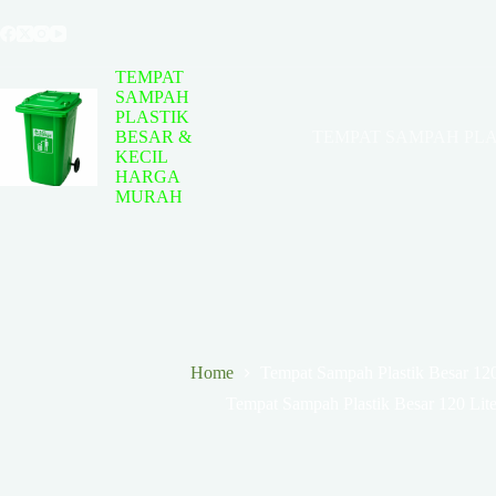
Skip
to
content
TEMPAT
SAMPAH
PLASTIK
BESAR &
TEMPAT SAMPAH PLA
KECIL
HARGA
MURAH
Home
Tempat Sampah Plastik Besar 120
Tempat Sampah Plastik Besar 120 Lit