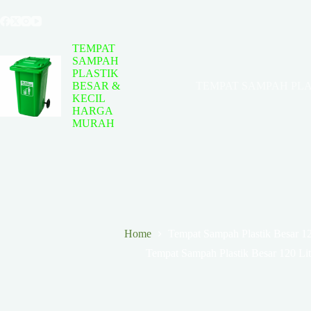
Skip
to
content
TEMPAT
SAMPAH
PLASTIK
BESAR &
TEMPAT SAMPAH PLA
KECIL
HARGA
MURAH
Home
Tempat Sampah Plastik Besar 12
Tempat Sampah Plastik Besar 120 Lit