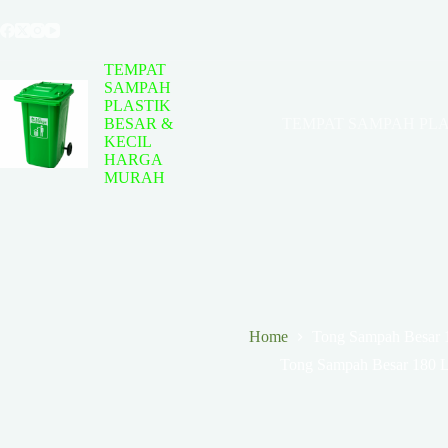
Skip
to
content
TEMPAT
SAMPAH
PLASTIK
BESAR &
TEMPAT SAMPAH PLA
KECIL
HARGA
MURAH
Home
Tong Sampah Besar 1
Tong Sampah Besar 180 L